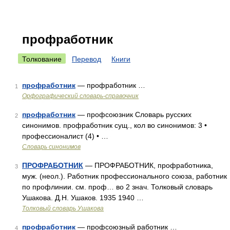
профработник
Толкование
Перевод
Книги
профработник
— профработник …
1
Орфографический словарь-справочник
профработник
— профсоюзник Словарь русских
2
синонимов. профработник сущ., кол во синонимов: 3 •
профессионалист (4) • …
Словарь синонимов
ПРОФРАБОТНИК
— ПРОФРАБОТНИК, профработника,
3
муж. (неол.). Работник профессионального союза, работник
по профлинии. см. проф… во 2 знач. Толковый словарь
Ушакова. Д.Н. Ушаков. 1935 1940 …
Толковый словарь Ушакова
профработник
— профсоюзный работник …
4