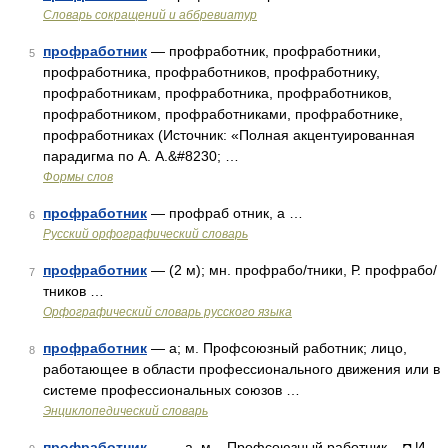
Словарь сокращений и аббревиатур
профработник
— профработник, профработники,
5
профработника, профработников, профработнику,
профработникам, профработника, профработников,
профработником, профработниками, профработнике,
профработниках (Источник: «Полная акцентуированная
парадигма по А. А.&#8230; …
Формы слов
профработник
— профраб отник, а …
6
Русский орфографический словарь
профработник
— (2 м); мн. профрабо/тники, Р. профрабо/
7
тников …
Орфографический словарь русского языка
профработник
— а; м. Профсоюзный работник; лицо,
8
работающее в области профессионального движения или в
системе профессиональных союзов …
Энциклопедический словарь
профработник
— , а, м. Профсоюзный работник. ◘ И