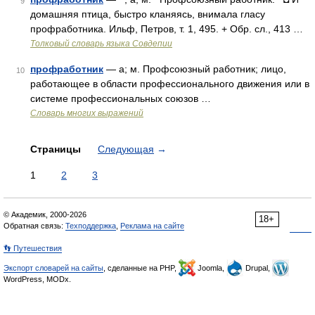
9
домашняя птица, быстро кланяясь, внимала гласу
профработника. Ильф, Петров, т. 1, 495. + Обр. сл., 413 …
Толковый словарь языка Совдепии
профработник
— а; м. Профсоюзный работник; лицо,
10
работающее в области профессионального движения или в
системе профессиональных союзов …
Словарь многих выражений
Страницы
Следующая
→
1
2
3
© Академик, 2000-2026
18+
Обратная связь:
Техподдержка
,
Реклама на сайте
👣 Путешествия
Экспорт словарей на сайты
, сделанные на PHP,
Joomla,
Drupal,
WordPress, MODx.